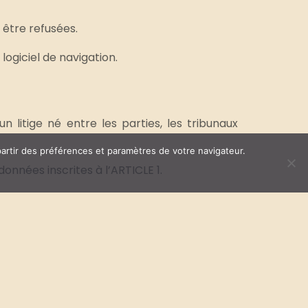
 être refusées.
logiciel de navigation.
n litige né entre les parties, les tribunaux
partir des préférences et paramètres de votre navigateur.
onnées inscrites à l’ARTICLE 1.
E CONFIDENTIALITÉ