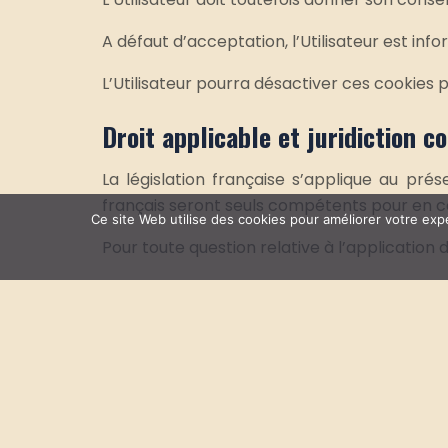
A défaut d’acceptation, l’Utilisateur est inf
L’Utilisateur pourra désactiver ces cookies p
Droit applicable et juridiction 
La législation française s’applique au prés
français seront seuls compétents pour en c
Ce site Web utilise des cookies pour améliorer votre exp
Pour toute question relative à l’application 
© 2026 ADAPTATI