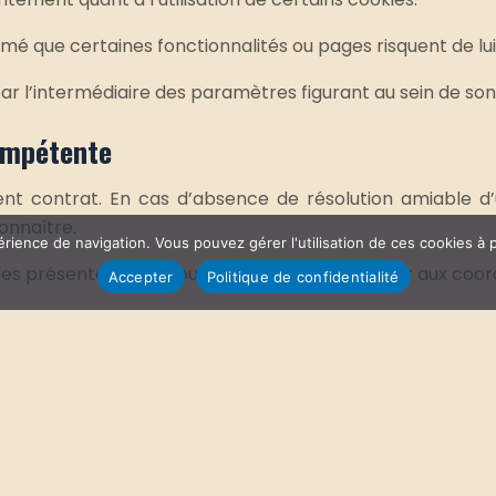
ormé que certaines fonctionnalités ou pages risquent de lui
ar l’intermédiaire des paramètres figurant au sein de son 
compétente
ent contrat. En cas d’absence de résolution amiable d’u
onnaître.
érience de navigation. Vous pouvez gérer l'utilisation de ces cookies à 
des présentes CGU, vous pouvez joindre l’éditeur aux coord
Accepter
Politique de confidentialité
ON GRAPHIQUE :
DIXIT GRAPHISTE.COM
-
MENTIONES LÉGALES ET POLITIQUE D